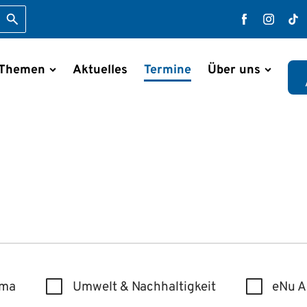
Suche starten
Faceboo
Inst
T
 Themen
Aktuelles
Termine
Über uns
en
ima
Umwelt & Nachhaltigkeit
eNu 