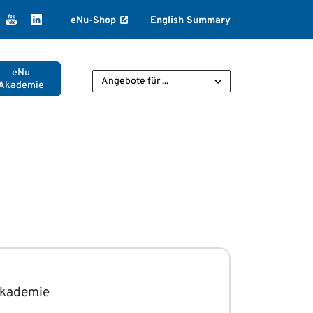
k
agram
ikTok
YouTube
LinkedIn
eNu-Shop
English Summary
eNu
Angebote für ...
Akademie
Akademie