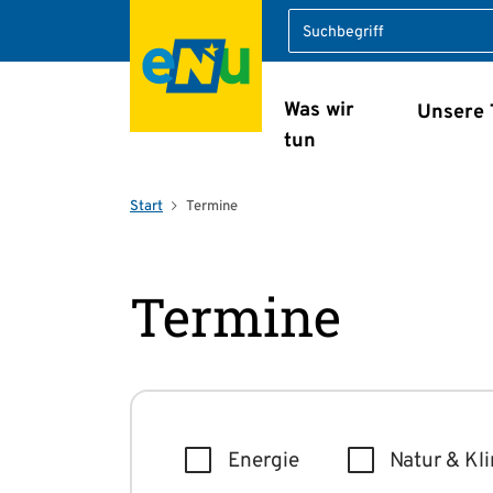
Suche
Was wir
Unsere
Navigation überspring
tun
Start
Termine
Termine
Energie
Natur & Kl