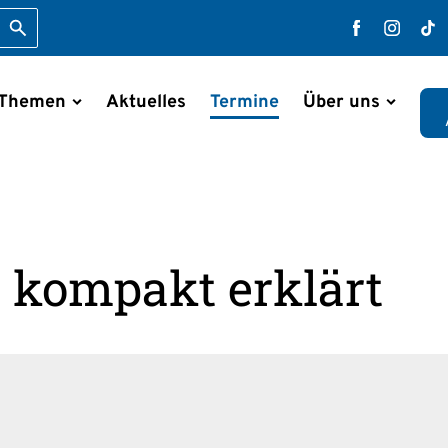
Suche starten
Faceboo
Inst
T
 Themen
Aktuelles
Termine
Über uns
en
 kompakt erklärt