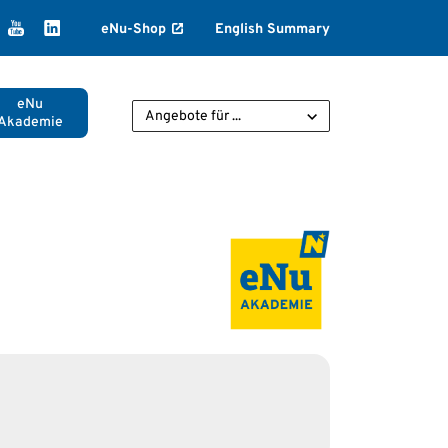
k
agram
ikTok
YouTube
LinkedIn
eNu-Shop
English Summary
eNu
Angebote für ...
Akademie