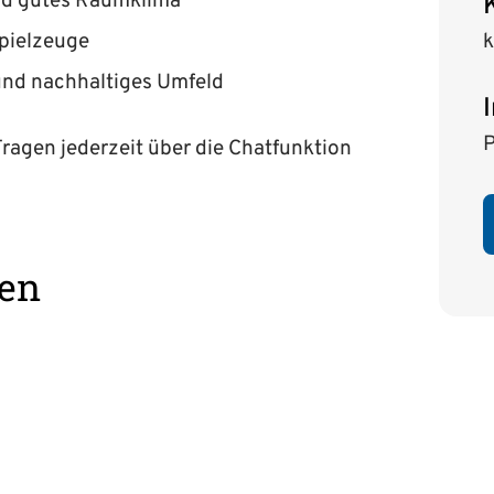
nd gutes Raumklima
Spielzeuge
k
 und nachhaltiges Umfeld
P
ragen jederzeit über die Chatfunktion
nen