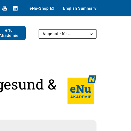
k
agram
ikTok
YouTube
LinkedIn
eNu-Shop
English Summary
eNu
Angebote für ...
Akademie
gesund &