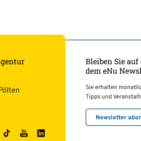
agentur
Bleiben Sie au
dem eNu Newsle
Sie erhalten monatli
Pölten
Tipps und Veranstal
Newsletter abo
ok
stagram
TikTok
YouTube
LinkedIn