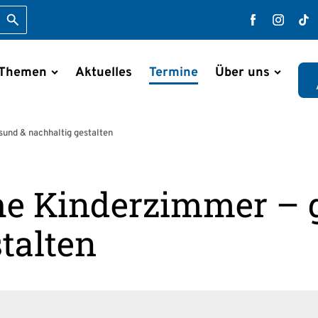
Suche starten
Faceboo
Inst
T
 Themen
Aktuelles
Termine
Über uns
en
und & nachhaltig gestalten
he Kinderzimmer – 
talten