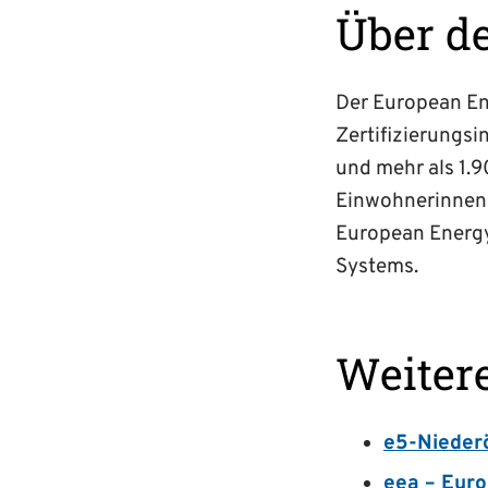
Über d
Der European En
Zertifizierungs
und mehr als 1.
Einwohnerinnen 
European Energy 
Systems.
Weiter
e5-Niederö
eea – Eur