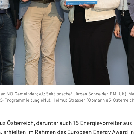
ten NÖ Gemeinden; v.l.: Sektionschef Jürgen Schneider(BMLUK), M
e5-Programmleitung eNu), Helmut Strasser (Obmann e5-Österreich
s Österreich, darunter auch 15 Energievorreiter aus
h, erhielten im Rahmen des European Energy Award i