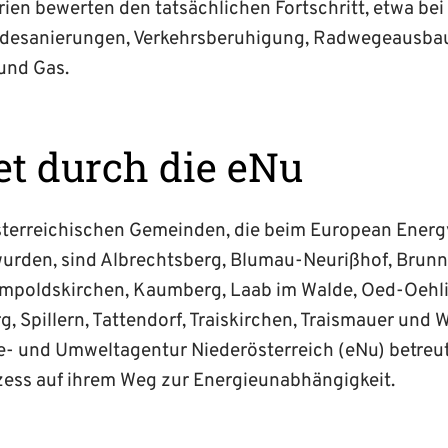
rien bewerten den tatsächlichen Fortschritt, etwa be
udesanierungen, Verkehrsberuhigung, Radwegeausba
und Gas.
et durch die eNu
sterreichischen Gemeinden, die beim European Ener
urden, sind Albrechtsberg, Blumau-Neurißhof, Brunn
mpoldskirchen, Kaumberg, Laab im Walde, Oed-Oehlin
 Spillern, Tattendorf, Traiskirchen, Traismauer und 
e- und Umweltagentur Niederösterreich (eNu) betreut
zess auf ihrem Weg zur Energieunabhängigkeit.