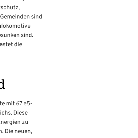
tschutz,
-Gemeinden sind
omlokomotive
esunken sind.
astet die
d
te mit 67 e5-
chs. Diese
Energien zu
n. Die neuen,