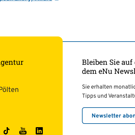
agentur
Bleiben Sie au
dem eNu Newsle
Sie erhalten monatli
Pölten
Tipps und Veranstal
Newsletter abo
ok
stagram
TikTok
YouTube
LinkedIn