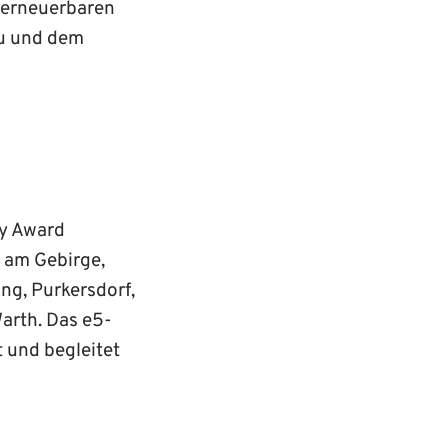
i erneuerbaren
u und dem
gy Award
 am Gebirge,
g, Purkersdorf,
Warth. Das e5-
 und begleitet