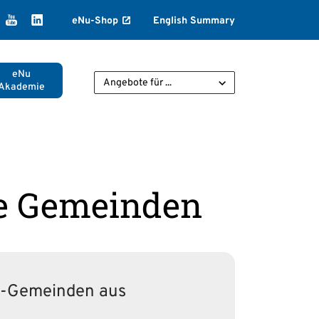
k
agram
ikTok
YouTube
LinkedIn
eNu-Shop
English Summary
eNu
Angebote für ...
Akademie
nte Gemeinden
e5-Gemeinden aus