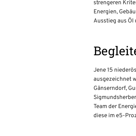
strengeren Krite
Energien, Gebä
Ausstieg aus Öl 
Begleit
Jene 15 niederö
ausgezeichnet w
Gänserndorf, Gu
Sigmundsherberg,
Team der Energi
diese im e5-Pro