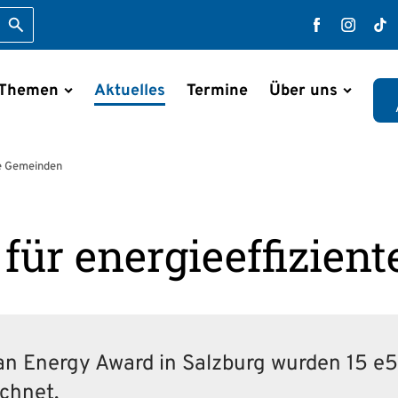
Suche starten
Faceboo
Inst
T
 Themen
Aktuelles
Termine
Über uns
en
te Gemeinden
für energie­effizie
an Energy Award in Salzburg wurden 15 
chnet.