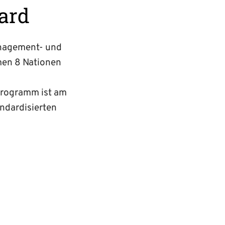
ard
anagement- und
men 8 Nationen
Programm ist am
andardisierten