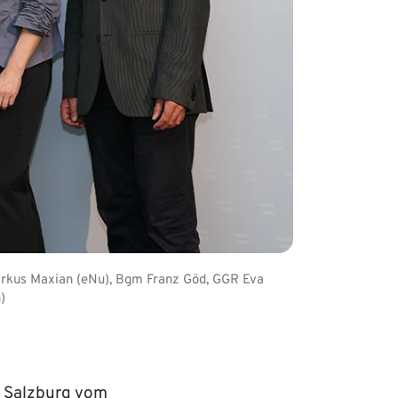
arkus Maxian (eNu), Bgm Franz Göd, GGR Eva
)
n Salzburg vom