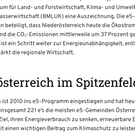
um für Land- und Forstwirtschaft, Klima- und Umwel
sserwirtschaft (BMLUK) eine Auszeichnung. Die e5
n beteiligt, dass Niederösterreich heute die Ökostr
und die CO₂-Emissionen mittlerweile um 37 Prozent g
t ein Schritt weiter zur Energieunabhängigkeit, entl
ärkt die regionale Wirtschaft.
sterreich im Spitzenfel
h ist 2010 ins e5-Programm eingestiegen und hat heu
nsgesamt 221 e’s die meisten e5-Gemeinden Österrei
Ziel, ihren Energieverbrauch zu senken, erneuerbare 
t einen wichtigen Beitrag zum Klimaschutz zu leiste