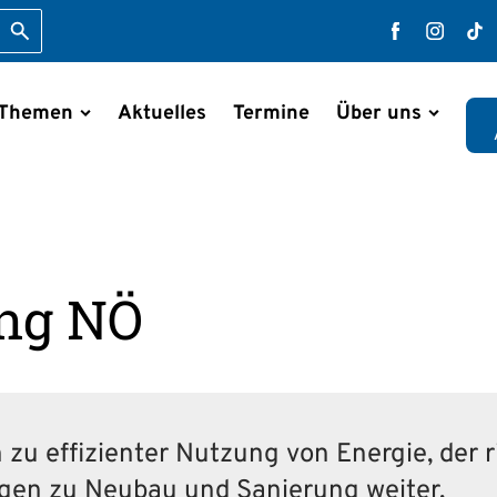
Suche starten
Faceboo
Inst
T
 Themen
Aktuelles
Termine
Über uns
en
ung NÖ
 zu effizienter Nutzung von Energie, der r
ragen zu Neubau und Sanierung weiter.