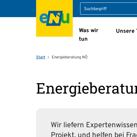
Suche
Was wir
Unsere
Navigation überspring
tun
Start
Energieberatung NÖ
Energieberat
Wir liefern Expertenwissen
Projekt, und helfen bei F