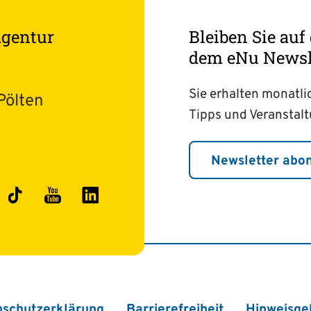
agentur
Bleiben Sie au
dem eNu Newsle
Sie erhalten monatli
Pölten
Tipps und Veranstal
Newsletter abo
ok
stagram
TikTok
YouTube
LinkedIn
nschutzerklärung
Barrierefreiheit
Hinweisge