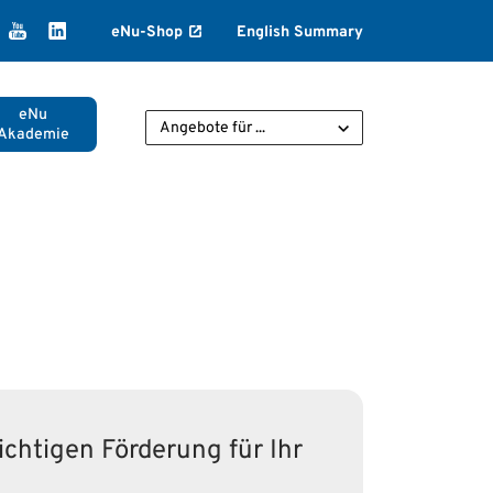
k
agram
ikTok
YouTube
LinkedIn
eNu-Shop
English Summary
eNu
Angebote für ...
Akademie
ichtigen Förderung für Ihr