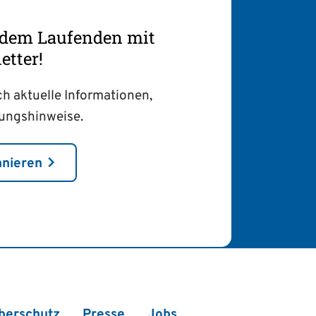
f dem Laufenden mit
tter!
ch aktuelle Informationen,
tungshinweise.
nnieren
berschutz
Presse
Jobs