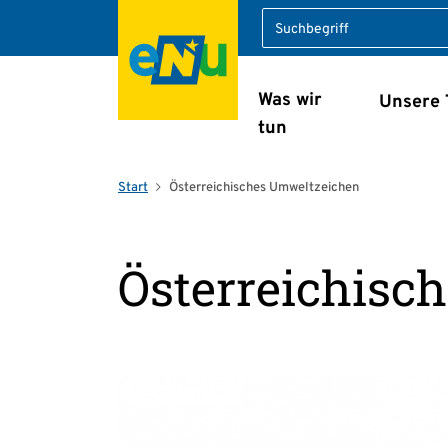
Suche
Was wir
Unsere
Navigation überspring
tun
Start
Österreichisches Umweltzeichen
Österreichisc