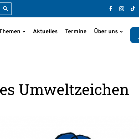
Suche starten
Faceboo
Inst
T
 Themen
Aktuelles
Termine
Über uns
en
hes Umweltzeichen