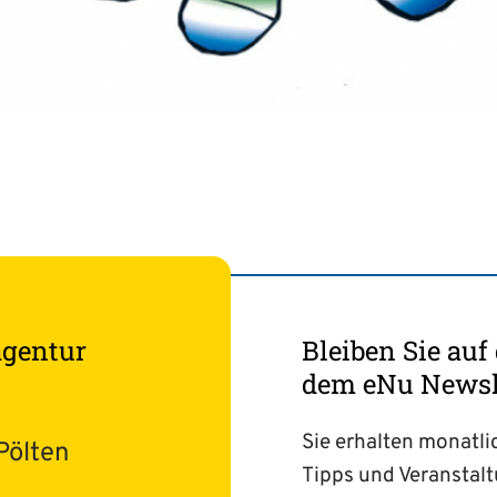
agentur
Bleiben Sie au
dem eNu Newsle
Sie erhalten monatli
Pölten
Tipps und Veranstal