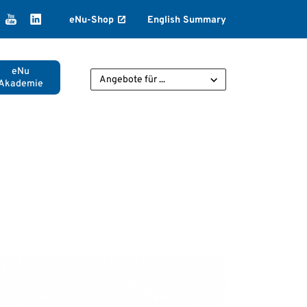
k
agram
ikTok
YouTube
LinkedIn
eNu-Shop
English Summary
eNu
Angebote für ...
Akademie