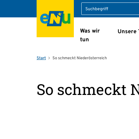
Suche
Was wir
Unsere
Navigation überspring
tun
Start
So schmeckt Niederösterreich
So schmeckt N