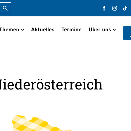
Suche starten
Faceboo
Inst
T
 Themen
Aktuelles
Termine
Über uns
en
iederösterreich