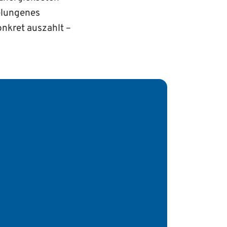
elungenes
onkret auszahlt –