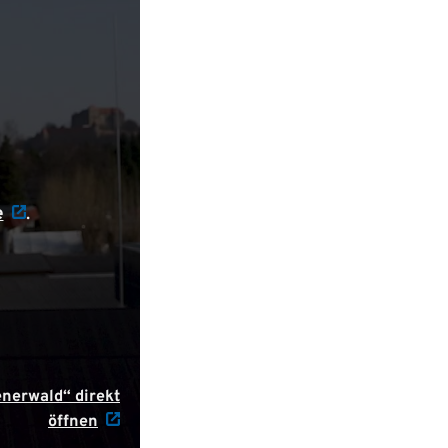
e
.
nerwald“ direkt
öffnen