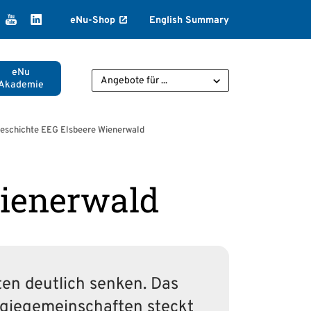
k
agram
ikTok
YouTube
LinkedIn
eNu-Shop
English Summary
eNu
Angebote für ...
Akademie
geschichte EEG Elsbeere Wienerwald
Wienerwald
en deutlich senken. Das
rgiegemeinschaften steckt