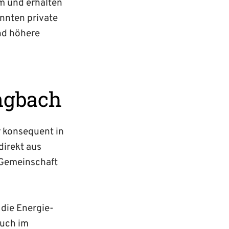
om und erhalten
onnten private
nd höhere
ngbach
 konsequent in
direkt aus
 Gemeinschaft
die Energie­
auch im