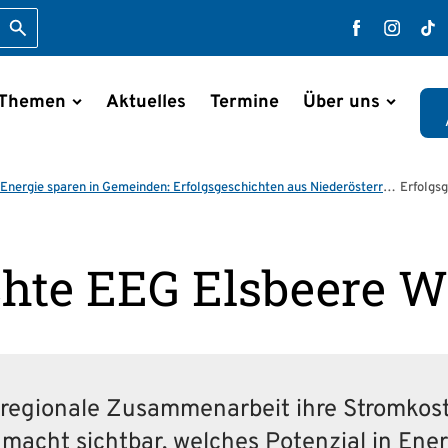
Suche starten
Faceboo
Inst
T
 Themen
Aktuelles
Termine
Über uns
en
Energie sparen in Gemeinden: Erfolgsgeschichten aus Niederösterreich
Erfolgs
chte EEG Elsbeere 
egionale Zusammenarbeit ihre Stromkost
macht sichtbar, welches Potenzial in Ene