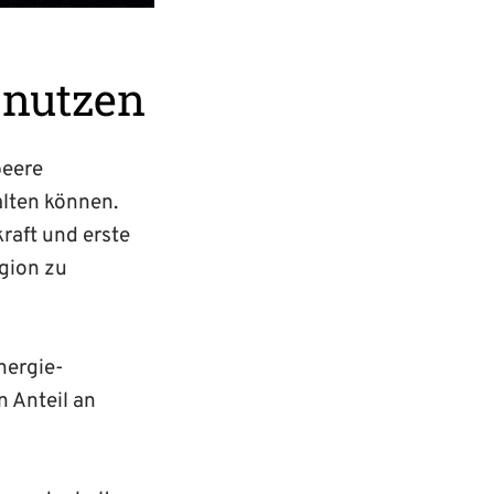
 nutzen
beere
lten können.
kraft und erste
gion zu
nergie­
n Anteil an