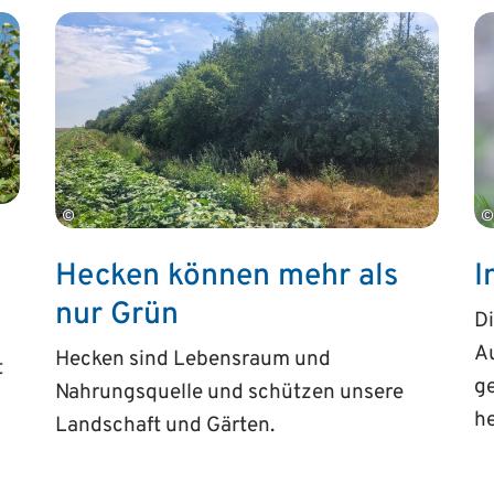
©
©
Hecken können mehr als
I
nur Grün
Di
Au
Hecken sind Lebensraum und
t
ge
Nahrungsquelle und schützen unsere
he
Landschaft und Gärten.