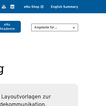
k
agram
ikTok
YouTube
LinkedIn
eNu-Shop
English Summary
eNu
Angebote für ...
Akademie
g
d Layoutvorlagen zur
indekommunikation.