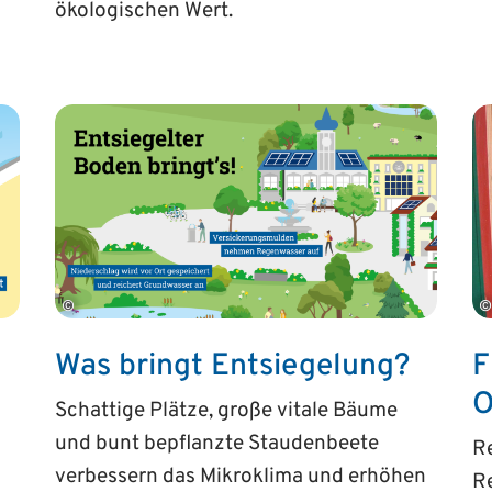
ökologischen Wert.
©
©
Was bringt Entsiegelung?
F
O
Schattige Plätze, große vitale Bäume
und bunt bepflanzte Staudenbeete
Re
verbessern das Mikroklima und erhöhen
Re