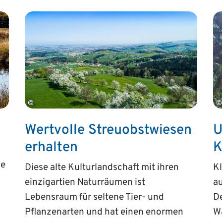
©
©
Wertvolle Streu­obst­wiesen
U
erhalten
K
ne
Diese alte Kulturlandschaft mit ihren
K
einzigartien Naturräumen ist
au
Lebensraum für seltene Tier- und
De
Pflanzenarten und hat einen enormen
Wä