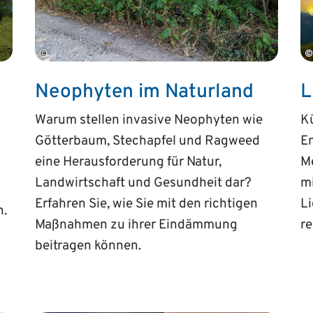
©
©
Neophyten im Naturland
L
Warum stellen invasive Neophyten wie
Kü
Götterbaum, Stechapfel und Ragweed
En
eine Herausforderung für Natur,
Me
Landwirtschaft und Gesundheit dar?
m
Erfahren Sie, wie Sie mit den richtigen
L
n.
Maßnahmen zu ihrer Eindämmung
r
beitragen können.