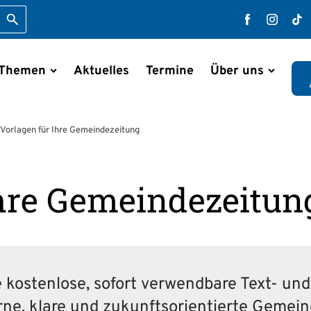
Suche starten
Faceboo
Inst
T
 Themen
Aktuelles
Termine
Über uns
en
Vorlagen für Ihre Gemeindezeitung
Ihre Gemeindezeitun
e kostenlose, sofort verwendbare Text- un
rne, klare und zukunftsorientierte Geme