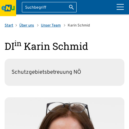
Suche
Suche starten
ation überspringen
Start
Über uns
Unser Team
Karin Schmid
in
DI
Karin Schmid
Schutzgebietsbetreuung NÖ