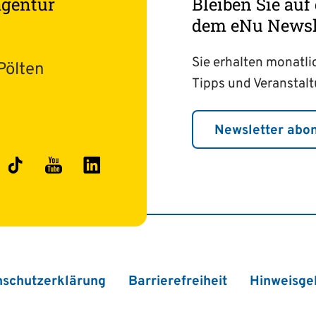
agentur
Bleiben Sie au
dem eNu Newsle
Sie erhalten monatli
Pölten
Tipps und Veranstal
Newsletter abo
ok
stagram
TikTok
YouTube
LinkedIn
nschutzerklärung
Barrierefreiheit
Hinweisge