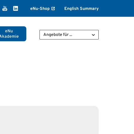
k
agram
ikTok
YouTube
LinkedIn
eNu-Shop
English Summary
eNu
Angebote für ...
Akademie