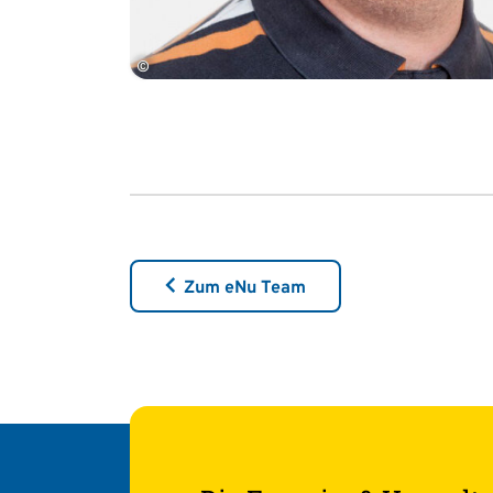
©
Zum eNu Team