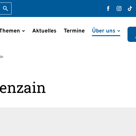
Suche starten
Faceboo
Inst
T
 Themen
Aktuelles
Termine
Über uns
en
in
enzain