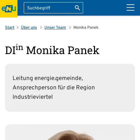
Suche
Suche starten
ation überspringen
Start
Über uns
Unser Team
Monika Panek
in
DI
Monika Panek
Leitung energie.gemeinde,
Ansprechperson für die Region
Industrieviertel