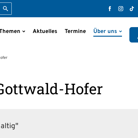
Suche starten
Faceboo
Inst
T
 Themen
Aktuelles
Termine
Über uns
en
ofer
Gottwald-Hofer
altig"