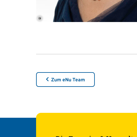
©
Zum eNu Team