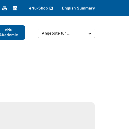
k
agram
ikTok
YouTube
LinkedIn
eNu-Shop
English Summary
eNu
Angebote für ...
Akademie