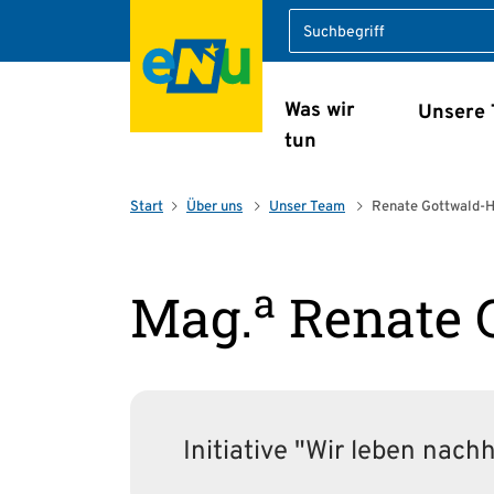
Suche
Was wir
Unsere
Navigation überspring
tun
Start
Über uns
Unser Team
Renate Gottwald-H
a
Mag.
Renate 
Initiative "Wir leben nachh