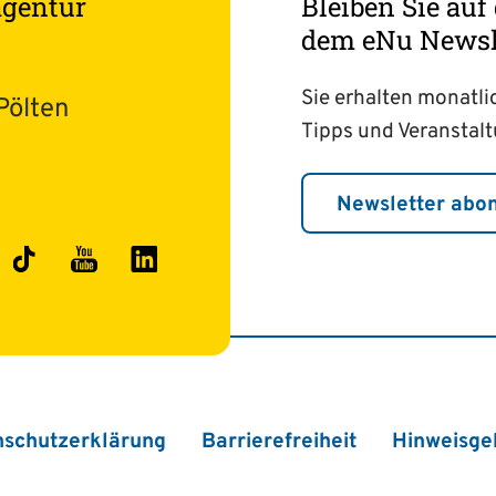
agentur
Bleiben Sie au
dem eNu Newsle
Sie erhalten monatli
Pölten
Tipps und Veranstal
Newsletter abo
ok
stagram
TikTok
YouTube
LinkedIn
nschutzerklärung
Barrierefreiheit
Hinweisge