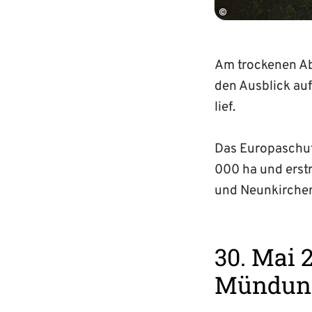
©
Am trockenen Ab
den Ausblick au
lief.
Das Europaschut
000 ha und erstr
und Neunkirche
30. Mai 
Mündung