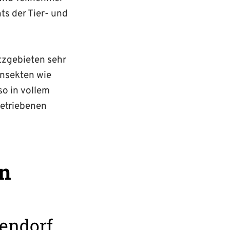
s der Tier- und
utzgebieten sehr
Insekten wie
so in vollem
etrieb­enen
en
endorf