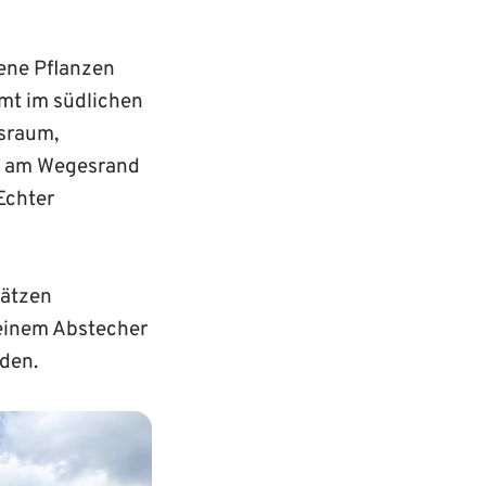
ene Pflanzen
mmt im südlichen
nsraum,
ch am Wegesrand
Echter
hätzen
 einem Abstecher
den.