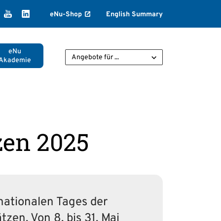
k
agram
ikTok
YouTube
LinkedIn
eNu-Shop
English Summary
eNu
Angebote für ...
Akademie
en 2025
atio­nalen Tages der
zen. Von 8. bis 31. Mai