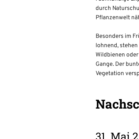
durch Naturschu
Pflanzenwelt nä
Besonders im Frü
lohnend, stehen 
Wildbienen oder 
Gange. Der bunte
Vegetation vers
Nachsc
31. Mai 