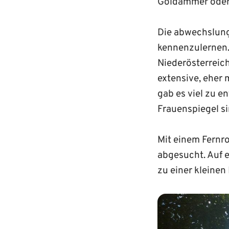
Goldammer oder 
Die abwechslung
kennenzulernen. 
Niederösterreich
extensive, eher 
gab es viel zu e
Frauenspiegel s
Mit einem Fernr
abgesucht. Auf 
zu einer kleine