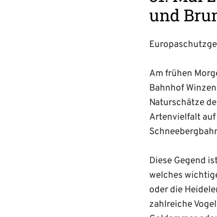
und Bru
Europaschutzge
Am frühen Morge
Bahnhof Winzend
Naturschätze de
Artenvielfalt a
Schneebergbahn
Diese Gegend is
welches wichtige
oder die Heidel
zahlreiche Vogel