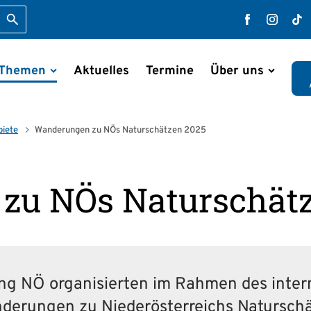
Suche starten
Faceboo
Inst
T
 Themen
Aktuelles
Termine
Über uns
en
biete
Wanderungen zu NÖs Naturschätzen 2025
zu NÖs Naturschätz
g NÖ organisierten im Rahmen des inter­n
nderungen zu Nieder­österreichs Naturschät