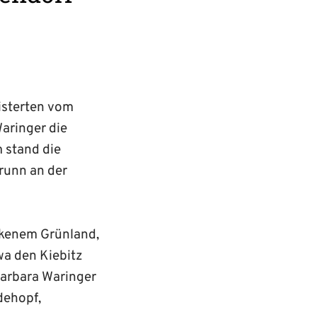
isterten vom
aringer die
 stand die
runn an der
ckenem Grünland,
wa den Kiebitz
Barbara Waringer
dehopf,