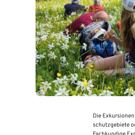
©
Die Exkursionen
schutz­gebiete o
Fachkundige Exp