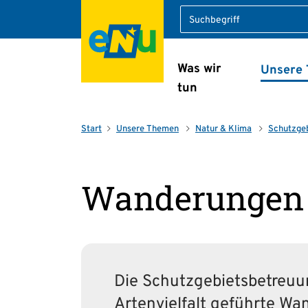
Suche
Was wir
Unsere
Navigation überspring
tun
Start
Unsere Themen
Natur & Klima
Schutzge
Wanderungen 
Die Schutzgebietsbetreuun
Arten­vielfalt geführte Wa