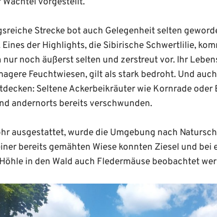
Wachtel vorgestellt.
sreiche Strecke bot auch Gelegenheit selten geword
Eines der Highlights, die Sibirische Schwertlilie, ko
 nur noch äußerst selten und zerstreut vor. Ihr Lebe
magere Feuchtwiesen, gilt als stark bedroht. Und au
ntdecken: Seltene Ackerbeikräuter wie Kornrade oder 
ind andernorts bereits verschwunden.
ohr ausgestattet, wurde die Umgebung nach Natursc
einer bereits gemähten Wiese konnten Ziesel und bei
n Höhle in den Wald auch Fledermäuse beobachtet wer