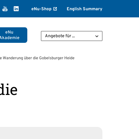
k
agram
ikTok
YouTube
LinkedIn
eNu-Shop
English Summary
eNu
Angebote für ...
Akademie
e Wanderung über die Gobelsburger Heide
die