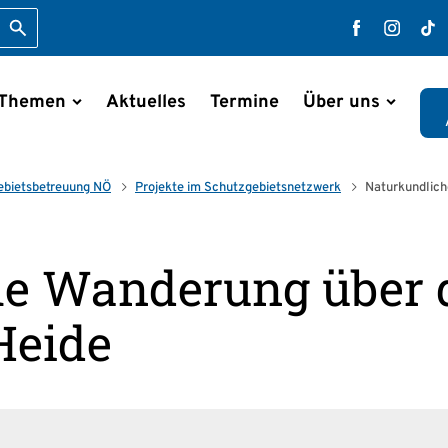
Suche starten
Faceboo
Inst
T
 Themen
Aktuelles
Termine
Über uns
en
ebiets­betreuung NÖ
Projekte im Schutzgebiets­netzwerk
Naturkundlich
e Wanderung über 
Heide