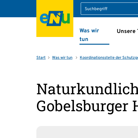
Suche
Was wir
Unsere
Navigation überspring
tun
Start
Was wir tun
Koordinations­stelle der Schutzg
Naturkundlich
Gobelsburger 