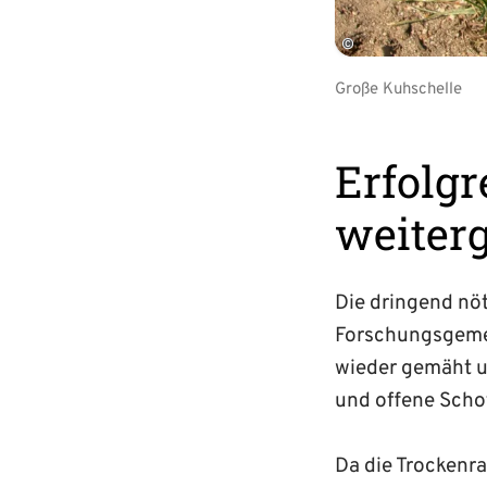
©
Große Kuhschelle
Erfolgr
weiter
Die dringend nöt
Forschungsgemei
wieder gemäht u
und offene Schot
Da die Trockenra