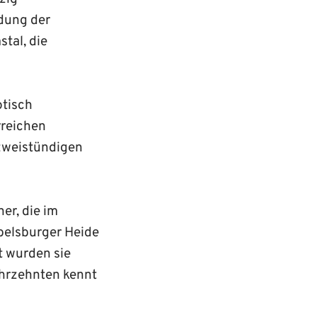
dung der
tal, die
otisch
rreichen
zweistündigen
er, die im
obelsburger Heide
t wurden sie
ahrzehnten kennt