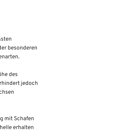
ssten
 der besonderen
enarten.
öhe des
rhindert jedoch
uchsen
ng mit Schafen
elle erhalten