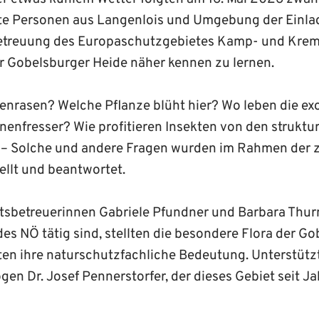
rte Personen aus Langenlois und Umgebung der Einla
treuung des Europaschutzgebietes Kamp- und Krems
r Gobelsburger Heide näher kennen zu lernen.
kenrasen? Welche Pflanze blüht hier? Wo leben die ex
enfresser? Wie profitieren Insekten von den struktu
– Solche und andere Fragen wurden im Rahmen der 
llt und beantwortet.
tsbetreuerinnen Gabriele Pfundner und Barbara Thurn
es NÖ tätig sind, stellten die besondere Flora der G
ten ihre naturschutzfachliche Bedeutung. Unterstütz
en Dr. Josef Pennerstorfer, der dieses Gebiet seit J