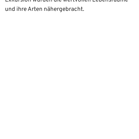
Exkursion wurden die wertvollen Lebensräume
und ihre Arten nähergebracht.
©
Erfolgreicher Start des
Artenschutzprojektes
Böhmischer Kranzenzian