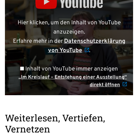
Kreislauf
–
Entstehung
Hier klicken, um den Inhalt von YouTube
einer
anzuzeigen.
Ausstellung“
Erfahre mehr in der
Datenschutzerklärung
von
von YouTube
.
YouTube
anzeigen
Inhalt von YouTube immer anzeigen
„Im Kreislauf – Entstehung einer Ausstellung“
direkt öffnen
Weiterlesen, Vertiefen,
Vernetzen