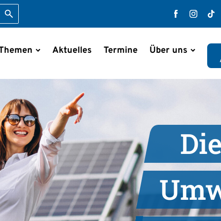
Suche starten
Faceboo
Inst
T
 Themen
Aktuelles
Termine
Über uns
en
Die
Umw