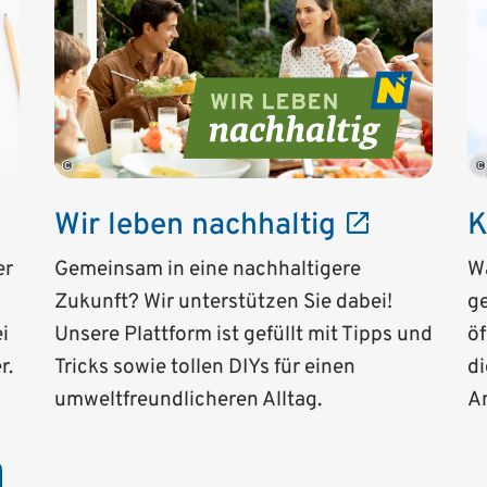
©
©
Wir leben nachhaltig
K
Gemeinsam in eine nachhaltigere
W
er
Zukunft? Wir unterstützen Sie dabei!
ge
Unsere Plattform ist gefüllt mit Tipps und
öf
i
Tricks sowie tollen DIYs für einen
di
r.
umweltfreundlicheren Alltag.
A