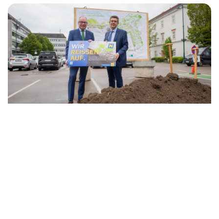
©
45 Gemeindeprojekte setzen auf
Entsiegelung
Der NÖ Bodenbonus unterstützt Gemeinden
dabei, versiegelte öffentliche Flächen wieder
wasserdurchlässig zu machen. Eine wirksame